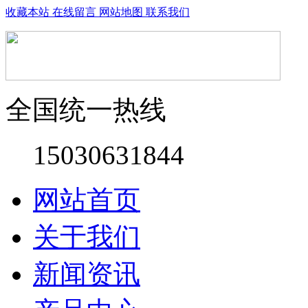
收藏本站
在线留言
网站地图
联系我们
全国统一热线
15030631844
网站首页
关于我们
新闻资讯