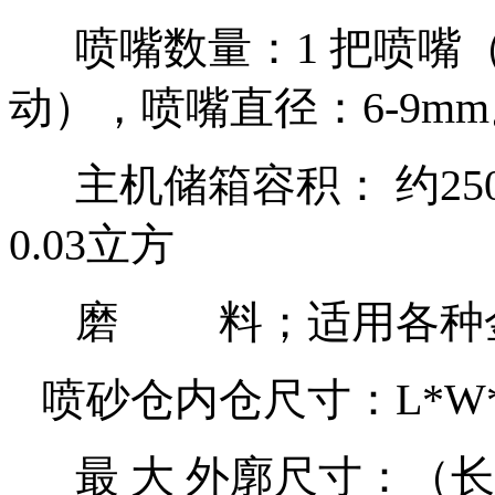
喷嘴数量：
1
把喷嘴
动），喷嘴直径：
6
-
9mm
主机储箱容积： 约
25
0.03
立方
磨 料；
适用各种
喷砂仓内仓尺寸：
L*W*
最 大 外廓尺寸：（长